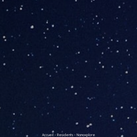
Accueil
-
Residents
-
Nanoxplore