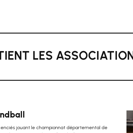
UTIENT LES ASSOCIATIO
andball
licenciés jouant le championnat départemental de