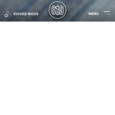
MENU
SUIVEZ-NOUS
Cracovie, New York ?
Non non, Jacou !
Bagel Storm, étalier récemment installé aux Halles
610 vous propose une expérience gourmande et
conviviale à travers un large choix de bagels
savoureux. Romain et son équipe s’intègrent
parfaitement à l’ambiance dynamique des Halles,
où chaque commerçant apporte une touche
culinaire unique. Chez Bagel Storm, chaque bagel
est fait sur mesure, avec des ingrédients frais et
de qualité. Que vous soyez amateurs de recettes