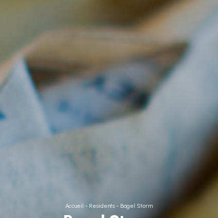
Accueil
-
Residents
-
Bagel Storm